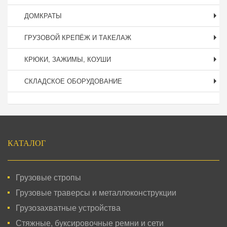
ДОМКРАТЫ
ГРУЗОВОЙ КРЕПЁЖ И ТАКЕЛАЖ
КРЮКИ, ЗАЖИМЫ, КОУШИ
СКЛАДСКОЕ ОБОРУДОВАНИЕ
Подвал
КАТАЛОГ
Грузовые стропы
Грузовые траверсы и металлоконструкции
Грузозахватные устройства
Стяжные, буксировочные ремни и сети