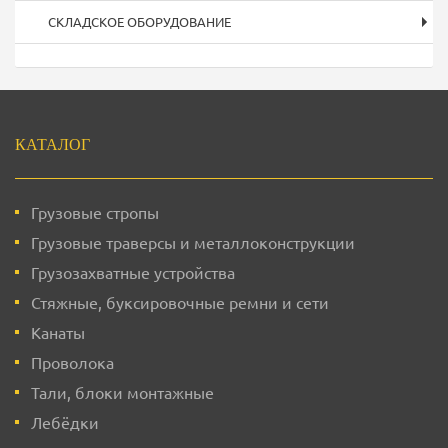
СКЛАДСКОЕ ОБОРУДОВАНИЕ
Подвал
КАТАЛОГ
Грузовые стропы
Грузовые траверсы и металлоконструкции
Грузозахватные устройства
Стяжные, буксировочные ремни и сети
Канаты
Проволока
Тали, блоки монтажные
Лебёдки