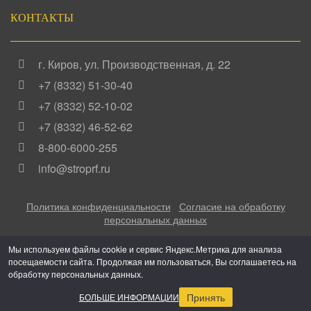
КОНТАКТЫ
г. Киров
,
ул. Производственная, д. 22
+7 (8332) 51-30-40
+7 (8332) 52-10-02
+7 (8332) 46-52-62
8-800-6000-255
info@stroprf.ru
Политика конфиденциальности
Согласие на обработку
персональных данных
Мы используем файлы cookie и сервис Яндекс.Метрика для анализа
посещаемости сайта. Продолжая им пользоваться, Вы соглашаетесь на
Copyright ©
2016 - 2026
Грузовая механика
. Все права
обработку персональных данных.
защищены.
Сообщить об ошибке.
Принять
БОЛЬШЕ ИНФОРМАЦИИ
Создание, поддержка и продвижение сайтов