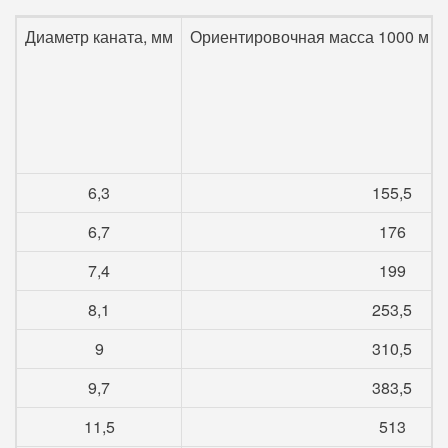
Диаметр каната, мм
Ориентировочная масса 1000 м см
6,3
155,5
6,7
176
7,4
199
8,1
253,5
9
310,5
9,7
383,5
11,5
513