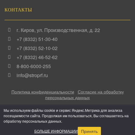
КОНТАКТЫ
г. Киров
,
ул. Производственная, д. 22
+7 (8332) 51-30-40
+7 (8332) 52-10-02
+7 (8332) 46-52-62
8-800-6000-255
info@stroprf.ru
Политика конфиденциальности
Согласие на обработку
персональных данных
Мы используем файлы cookie и сервис Яндекс.Метрика для анализа
посещаемости сайта. Продолжая им пользоваться, Вы соглашаетесь на
Copyright ©
2016 - 2026
Грузовая механика
. Все права
обработку персональных данных.
защищены.
Сообщить об ошибке.
Принять
БОЛЬШЕ ИНФОРМАЦИИ
Создание, поддержка и продвижение сайтов