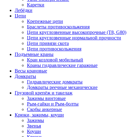
Каретки
Лебёдки
Цепи
Крепежные цепи
Браслеты противоскольжения
Цепи круглозвенные высокопрочные (Т8, G80)
Цепи круглозвенные нормальной прочности
Цепи привязи скота
Цепи противоскольжения
Подъемные краны
Кран козловой мобильный
Краны гидравлические гаражные
Весы крановые
Домкраты
Гидравлические домкраты
Домкраты реечные механические
Грузовой крепёж и такелаж
Зажимы винтовые
Рым-гайки и Рым-болты
Скобы анкерные
Крюки, зажимы, коуши
Зажимы
Звенья
Коуши
Крюки