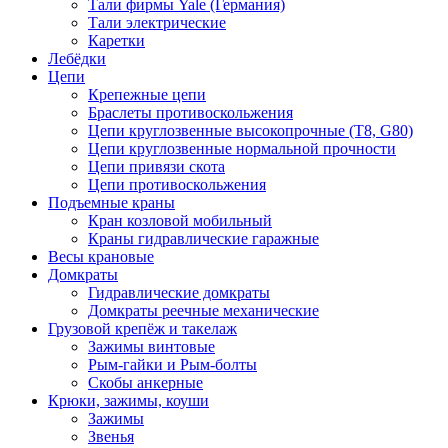
Тали фирмы Yale (Германия)
Тали электрические
Каретки
Лебёдки
Цепи
Крепежные цепи
Браслеты противоскольжения
Цепи круглозвенные высокопрочные (Т8, G80)
Цепи круглозвенные нормальной прочности
Цепи привязи скота
Цепи противоскольжения
Подъемные краны
Кран козловой мобильный
Краны гидравлические гаражные
Весы крановые
Домкраты
Гидравлические домкраты
Домкраты реечные механические
Грузовой крепёж и такелаж
Зажимы винтовые
Рым-гайки и Рым-болты
Скобы анкерные
Крюки, зажимы, коуши
Зажимы
Звенья