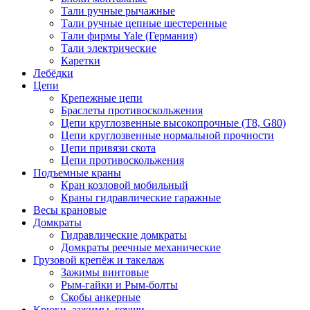
Тали ручные рычажные
Тали ручные цепные шестеренные
Тали фирмы Yale (Германия)
Тали электрические
Каретки
Лебёдки
Цепи
Крепежные цепи
Браслеты противоскольжения
Цепи круглозвенные высокопрочные (Т8, G80)
Цепи круглозвенные нормальной прочности
Цепи привязи скота
Цепи противоскольжения
Подъемные краны
Кран козловой мобильный
Краны гидравлические гаражные
Весы крановые
Домкраты
Гидравлические домкраты
Домкраты реечные механические
Грузовой крепёж и такелаж
Зажимы винтовые
Рым-гайки и Рым-болты
Скобы анкерные
Крюки, зажимы, коуши