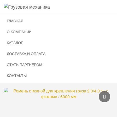
Навигация
г. Киров
,
ул. Производственная, д. 22
Skip
to
+7 (8332) 51-30-40
+7 (8332) 52-10-02
main
ГЛАВНАЯ
content
О КОМПАНИИ
Главная
Стяжные, буксировочные ремни и сети
Стяж
КАТАЛОГ
РЕМЕНЬ СТЯЖНОЙ ДЛЯ
ДОСТАВКА И ОПЛАТА
КРЕПЛЕНИЯ ГРУЗА 2,0/4,0 ТН С
КРЮКАМИ / 6000 ММ
СТАТЬ ПАРТНЁРОМ
КОНТАКТЫ
Галерея