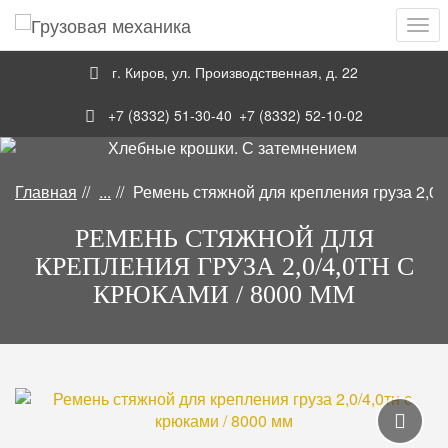
Навигация
Skip
Пер
to
нав
main
г. Киров
,
ул. Производственная, д. 22
content
+7 (8332) 51-30-40
+7 (8332) 52-10-02
Главная
...
Ремень стяжной для крепления груза 2,0/4
Стяжные, буксировочные ремни и сети
Ремень стяжной для крепления груза 2,0/4,0тн с крюками
Стяжные ремни с натяжным устройством и крюками
РЕМЕНЬ СТЯЖНОЙ ДЛЯ
КРЕПЛЕНИЯ ГРУЗА 2,0/4,0ТН С
КРЮКАМИ / 8000 ММ
Галерея