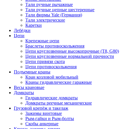
Тали ручные рычажные
Тали ручные цепные шестеренные
Тали фирмы Yale (Германия)
Тали электрические
Каретки
Лебёдки
Цепи
Крепежные цепи
Браслеты противоскольжения
Цепи круглозвенные высокопрочные (Т8, G80)
Цепи круглозвенные нормальной прочности
Цепи привязи скота
Цепи противоскольжения
Подъемные краны
Кран козловой мобильный
Краны гидравлические гаражные
Весы крановые
Домкраты
Гидравлические домкраты
Домкраты реечные механические
Грузовой крепёж и такелаж
Зажимы винтовые
Рым-гайки и Рым-болты
Скобы анкерные
Крюки, зажимы, коуши