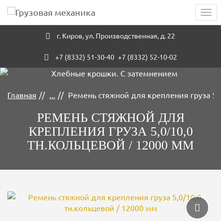
Навигация
Skip
Пер
to
нав
main
г. Киров
,
ул. Производственная, д. 22
content
+7 (8332) 51-30-40
+7 (8332) 52-10-02
Главная
...
Ремень стяжной для крепления груза 5,0
мень стяжной для крепления груза 5,0/10,0тн с крюками
Стяжные ремни с натяжным устройством и крюками
Стяжные, буксировочные ремни и сети
РЕМЕНЬ СТЯЖНОЙ ДЛЯ
КРЕПЛЕНИЯ ГРУЗА 5,0/10,0
ТН.КОЛЬЦЕВОЙ / 12000 ММ
Галерея