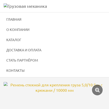
Навигация
г. Киров
,
ул. Производственная, д. 22
Skip
to
+7 (8332) 51-30-40
+7 (8332) 52-10-02
main
ГЛАВНАЯ
content
О КОМПАНИИ
Главная
Стяжные, буксировочные ремни и сети
Ст
КАТАЛОГ
РЕМЕНЬ СТЯЖНОЙ ДЛЯ
ДОСТАВКА И ОПЛАТА
КРЕПЛЕНИЯ ГРУЗА 5,0/10,0ТН С
КРЮКАМИ / 10000 ММ
СТАТЬ ПАРТНЁРОМ
КОНТАКТЫ
Галерея