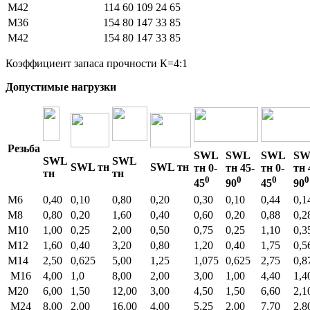
M42
114
60
109
24
65
M36
154
80
147
33
85
M42
154
80
147
33
85
Коэффициент запаса прочности К=4:1
Допустимые нагрузки
Резьба
SWL
SWL
SWL
SW
SWL
SWL
SWL тн
SWL тн
тн 0-
тн 45-
тн 0-
тн 
тн
тн
0
0
0
0
45
90
45
90
М6
0,40
0,10
0,80
0,20
0,30
0,10
0,44
0,1
М8
0,80
0,20
1,60
0,40
0,60
0,20
0,88
0,2
М10
1,00
0,25
2,00
0,50
0,75
0,25
1,10
0,3
М12
1,60
0,40
3,20
0,80
1,20
0,40
1,75
0,5
М14
2,50
0,625
5,00
1,25
1,075
0,625
2,75
0,8
М16
4,00
1,0
8,00
2,00
3,00
1,00
4,40
1,4
М20
6,00
1,50
12,00
3,00
4,50
1,50
6,60
2,1
М24
8,00
2,00
16,00
4,00
5,25
2,00
7,70
2,8