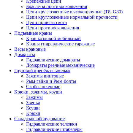
Крепежные цепи
Браслеты противоскольжения
Цепи круглозвенные высокопрочные (Т8, G80)
Цепи круглозвенные нормальной прочности
Цепи привязи скота
Цепи противоскольжения
Подъемные краны
Кран козловой мобильный
Краны гидравлические гаражные
Весы крановые
Домкраты
Гидравлические домкраты
Домкраты реечные механические
Грузовой крепёж и такелаж
Зажимы винтовые
Рым-гайки и Рым-болты
Скобы анкерные
Крюки, зажимы, коуши
Зажимы
Звенья
Коуши
Крюки
Складское оборудование
Гидравлические тележки
Гидравлические штабелеры