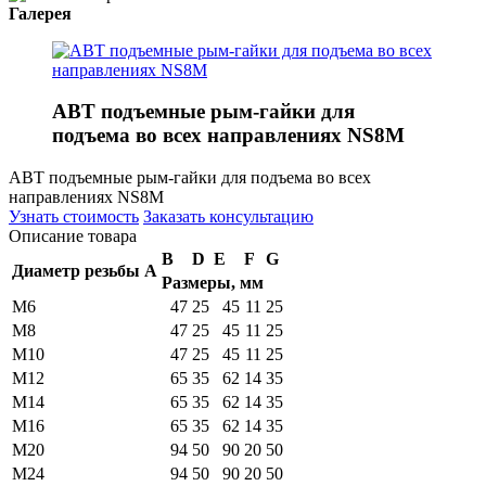
Галерея
ABT подъемные рым-гайки для
подъема во всех направлениях NS8M
ABT подъемные рым-гайки для подъема во всех
направлениях NS8M
Узнать стоимость
Заказать консультацию
Описание товара
B
D
E
F
G
Диаметр резьбы A
Размеры, мм
M6
47
25
45
11
25
M8
47
25
45
11
25
M10
47
25
45
11
25
M12
65
35
62
14
35
M14
65
35
62
14
35
M16
65
35
62
14
35
M20
94
50
90
20
50
M24
94
50
90
20
50