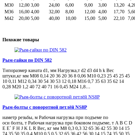
М30
12,00
3,00
24,00
6,00
9,00
3,00
13,20
4,2
М36
16,00
4,00
32,00
8,00
12,00
4,00
17,70
5,6
М42
20,00
5,00
40,00
10,00
15,00
5,00
22,10
7,0
Похожие товары
Рым-гайки по DIN 582
Типоразмер каната d1, мм Нагрузка,т d2 d3 d4 h k Вес
штуки,кг мм M08 0,14 20 36 20 36 8 0,06 M10 0,23 25 45 25 45
10 0,11 M12 0,34 30 54 30 53 12 0,18 M16 0,7 35 63 35 62 14
0,28 M20 1,2 40 72 40 71 16 0,45 M24 1,8…
Рым-болты с поворотной петлёй NS8P
иаметр резьбы, м Рабочая нагрузка при подъеме по
оси болта, т Рабочая нагрузка при боковом подъеме, т A B C D
E E` F H J K L R Вес, кг мм М8 0,3 0,3 32 65 36 42 55 30 14 15
74 35 50 35 0,4 М10 0,5 0,5 32 65 36 42 56 30 14 15 74 35 50 35