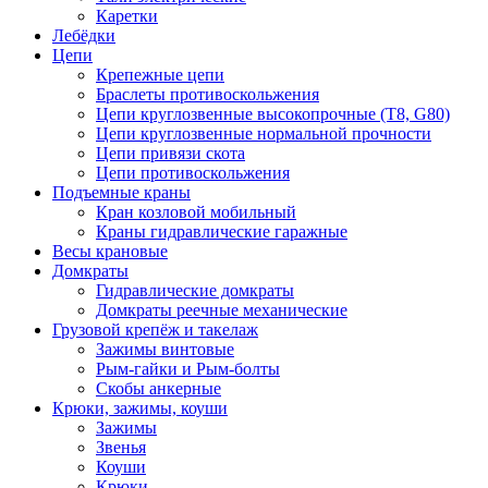
Каретки
Лебёдки
Цепи
Крепежные цепи
Браслеты противоскольжения
Цепи круглозвенные высокопрочные (Т8, G80)
Цепи круглозвенные нормальной прочности
Цепи привязи скота
Цепи противоскольжения
Подъемные краны
Кран козловой мобильный
Краны гидравлические гаражные
Весы крановые
Домкраты
Гидравлические домкраты
Домкраты реечные механические
Грузовой крепёж и такелаж
Зажимы винтовые
Рым-гайки и Рым-болты
Скобы анкерные
Крюки, зажимы, коуши
Зажимы
Звенья
Коуши
Крюки