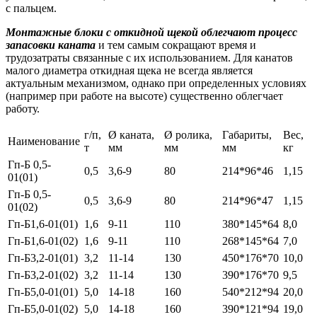
с пальцем.
Монтажные блоки с откидной щекой облегчают процесс
запасовки каната
и тем самым сокращают время и
трудозатраты связанные с их использованием. Для канатов
малого диаметра откидная щека не всегда является
актуальным механизмом, однако при определенных условиях
(например при работе на высоте) существенно облегчает
работу.
г/п,
Ø каната,
Ø ролика,
Габариты,
Вес,
Наименование
т
мм
мм
мм
кг
Гп-Б 0,5-
0,5
3,6-9
80
214*96*46
1,15
01(01)
Гп-Б 0,5-
0,5
3,6-9
80
214*96*47
1,15
01(02)
Гп-Б1,6-01(01)
1,6
9-11
110
380*145*64
8,0
Гп-Б1,6-01(02)
1,6
9-11
110
268*145*64
7,0
Гп-Б3,2-01(01)
3,2
11-14
130
450*176*70
10,0
Гп-Б3,2-01(02)
3,2
11-14
130
390*176*70
9,5
Гп-Б5,0-01(01)
5,0
14-18
160
540*212*94
20,0
Гп-Б5,0-01(02)
5,0
14-18
160
390*121*94
19,0