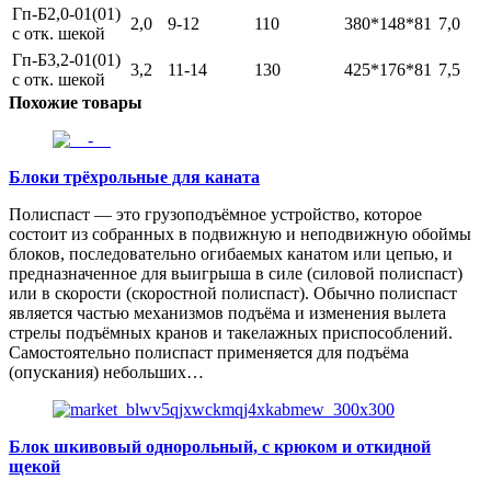
Гп-Б2,0-01(01)
2,0
9-12
110
380*148*81
7,0
с отк. шекой
Гп-Б3,2-01(01)
3,2
11-14
130
425*176*81
7,5
с отк. шекой
Похожие товары
Блоки трёхрольные для каната
Полиспаст — это грузоподъёмное устройство, которое
состоит из собранных в подвижную и неподвижную обоймы
блоков, последовательно огибаемых канатом или цепью, и
предназначенное для выигрыша в силе (силовой полиспаст)
или в скорости (скоростной полиспаст). Обычно полиспаст
является частью механизмов подъёма и изменения вылета
стрелы подъёмных кранов и такелажных приспособлений.
Самостоятельно полиспаст применяется для подъёма
(опускания) небольших…
Блок шкивовый однорольный, с крюком и откидной
щекой